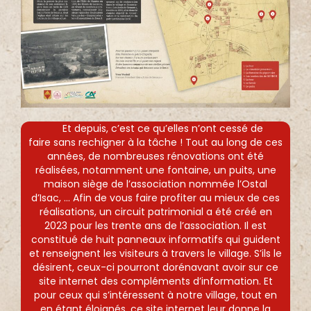
Et depuis, c’est ce qu’elles n’ont cessé de
faire sans rechigner à la tâche ! Tout au long de ces
années, de nombreuses rénovations ont été
réalisées, notamment une fontaine, un puits, une
maison siège de l’association nommée l’Ostal
d’Isac, … Afin de vous faire profiter au mieux de ces
réalisations, un circuit patrimonial a été créé en
2023 pour les trente ans de l’association. Il est
constitué de huit panneaux informatifs qui guident
et renseignent les visiteurs à travers le village. S’ils le
désirent, ceux-ci pourront dorénavant avoir sur ce
site internet des compléments d’information. Et
pour ceux qui s’intéressent à notre village, tout en
en étant éloignés, ce site internet leur donne la