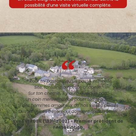
possibilité d’une visite virtuelle complète.
Pour toi passant, qu’un passé interpelle,
Site, fontaine ou petite chapelle,
Sur ton chemin, il y aura quelque part,
Un coin merveilleux où poser ton regard,
Si des hommes amoureux de nos vieilles pierres
Dévoilent ces trésors qui dorment sous le lierre.
Yves VERDEIL (1931-2002) - Premier président de
l’Association