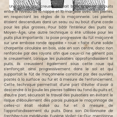
Une fois le trou creusé, il fallait bâtir la gaine du puits
entre le niveau de la nappe et la margelle avec des pierres,
en respectant les règles de la maçonnerie. Les pierres
étaient descendues dans un seau ou au bout d’une corde
pour les plus grosses. Pour bâtir l’intérieur des puits au
Moyen-Âge, une autre technique a été utilisée pour les
puits plus importants : la pose progressive du fût maçonné
sur une embase ronde appelée « roue » faite d’une solide
charpente circulaire en bois, vide en son centre, donc non
renforcée par des rayons afin que ceux-ci ne gênent pas
le creusement. Lorsque les puisatiers approfondissaient le
puits, ils creusaient également sous cette roue qui
s’enfonçait ainsi progressivement dans le sol et qui
supportait le fût de maçonnerie construit par des ouvriers
postés à la surface au fur et à mesure de l’enfoncement.
Cette technique permettait d’une part d’éviter d’avoir à
descendre à la poulie les pierres taillées au fond du puits et,
d’autre part, sécurisait le travail des puisatiers en évitant le
risque d’éboulement des parois puisque le maçonnage de
celles-ci était réalisé au fur et à mesure de
l’approfondissement du puits. Dans son
Dictionnaire de
l’architecture médiévale
, Eugène Viollet-Le-Duc mentionne